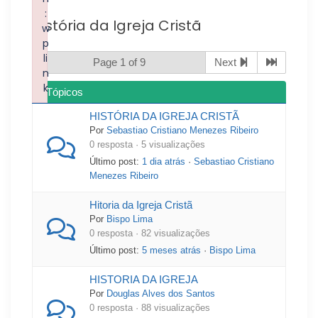
:
História da Igreja Cristã
w
p
li
Page 1 of 9
Next
n
k
Tópicos
Failed to initialize plugin: wplink
HISTÓRIA DA IGREJA CRISTÃ
Por
Sebastiao Cristiano Menezes Ribeiro
0 resposta · 5 visualizações
Último post:
1 dia atrás
·
Sebastiao Cristiano
Menezes Ribeiro
Hitoria da Igreja Cristã
Por
Bispo Lima
0 resposta · 82 visualizações
Último post:
5 meses atrás
·
Bispo Lima
HISTORIA DA IGREJA
Por
Douglas Alves dos Santos
0 resposta · 88 visualizações