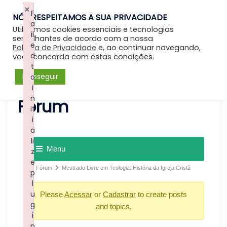
×
F
NÓS RESPEITAMOS A SUA PRIVACIDADE
Entrar
a
Utilizamos cookies essenciais e tecnologias
il
semelhantes de acordo com a nossa
e
Política de Privacidade
e, ao continuar navegando,
d
você concorda com estas condições.
t
Prosseguir
o
i
n
Forum
it
i
a
li
Menu
z
e
Fórum
Mestrado Livre em Teologia: História da Igreja Cristã
p
l
u
Please
Acessar
or
Cadastrar
to create posts
g
and topics.
i
n