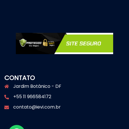
CONTATO
Jardim Botânico - DF
+55 11 966584172
contato@ievi.com.br