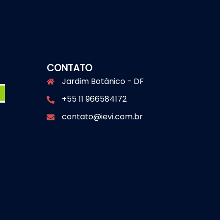
CONTATO
Jardim Botânico - DF
+55 11 966584172
contato@ievi.com.br