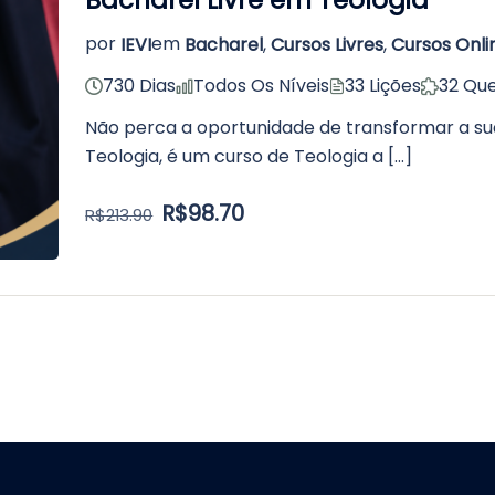
por
IEVI
em
Bacharel
,
Cursos Livres
,
Cursos Onli
730 Dias
Todos Os Níveis
33 Lições
32 Que
Não perca a oportunidade de transformar a sua
Teologia, é um curso de Teologia a […]
R$98.70
R$213.90