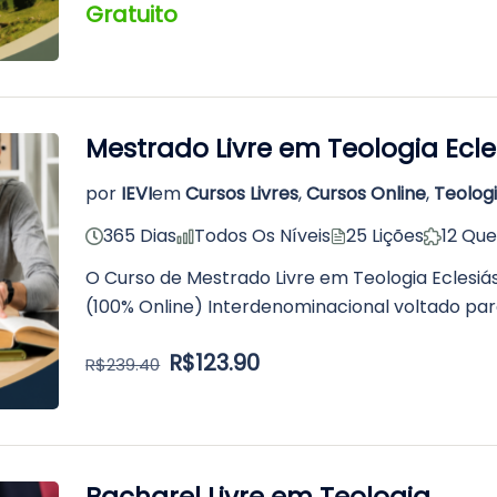
Gratuito
Mestrado Livre em Teologia Ecle
por
IEVI
em
Cursos Livres
,
Cursos Online
,
Teolog
365 Dias
Todos Os Níveis
25 Lições
12 Que
O Curso de Mestrado Livre em Teologia Eclesiás
(100% Online) Interdenominacional voltado par
R$123.90
R$239.40
Bacharel Livre em Teologia