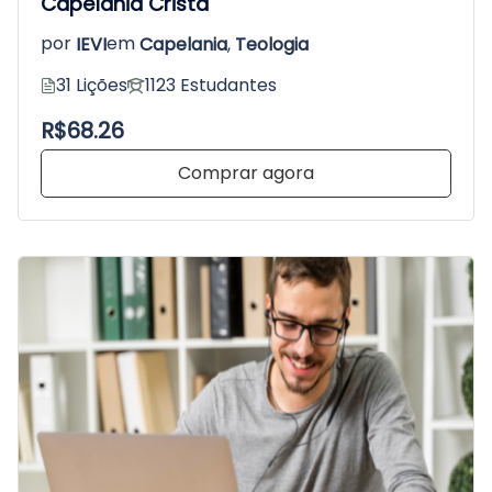
Capelania Cristã
por
IEVI
em
Capelania
,
Teologia
31 Lições
1123 Estudantes
R$68.26
Comprar agora