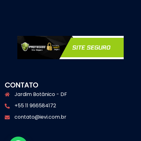
CONTATO
Jardim Botânico - DF
+55 11 966584172
contato@ievi.com.br