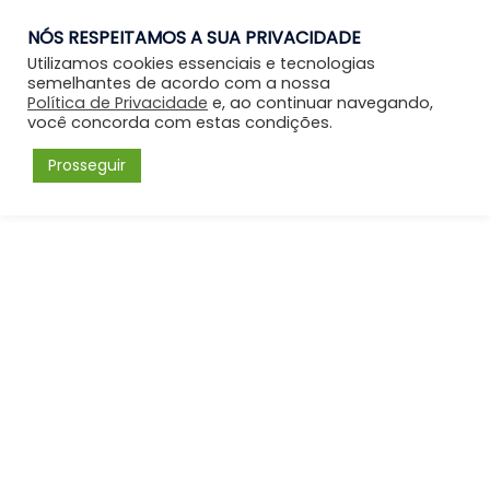
NÓS RESPEITAMOS A SUA PRIVACIDADE
Entrar
Utilizamos cookies essenciais e tecnologias
semelhantes de acordo com a nossa
Política de Privacidade
e, ao continuar navegando,
você concorda com estas condições.
Prosseguir
Início
/
Capelania
/ Certificado e Credencial – Capelão
(confeccionados)