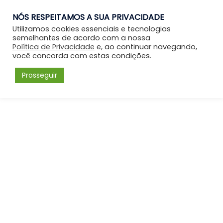
NÓS RESPEITAMOS A SUA PRIVACIDADE
Entrar
Utilizamos cookies essenciais e tecnologias
semelhantes de acordo com a nossa
Política de Privacidade
e, ao continuar navegando,
você concorda com estas condições.
Prosseguir
Início
Finalizar Compra
Finalizar Compra
O seu carrinho está vazio.