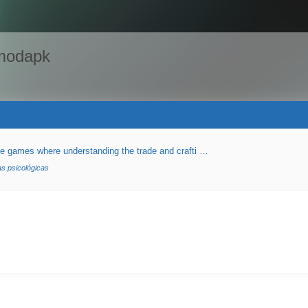
modapk
ve games where understanding the trade and crafti …
as psicológicas