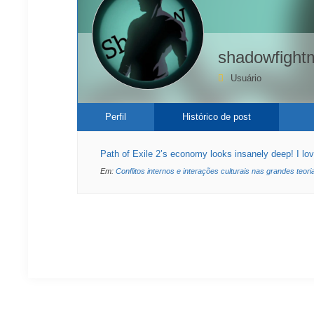
shadowfight
Usuário
Perfil
Histórico de post
Path of Exile 2’s economy looks insanely deep! I lo
Em:
Conflitos internos e interações culturais nas grandes teori