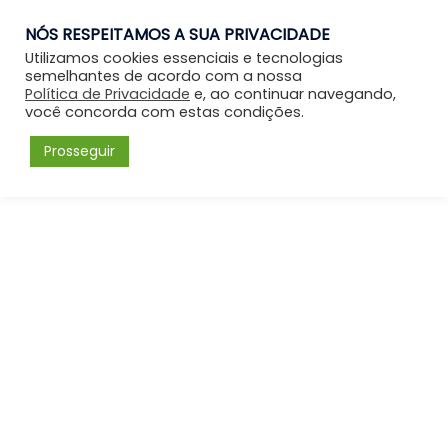
NÓS RESPEITAMOS A SUA PRIVACIDADE
Entrar
Utilizamos cookies essenciais e tecnologias
semelhantes de acordo com a nossa
Política de Privacidade
e, ao continuar navegando,
você concorda com estas condições.
Prosseguir
Forum
Menu
Fórum
Perfil: Ana Flavia Lima Silva
Please
Acessar
or
Cadastrar
to create posts
and topics.