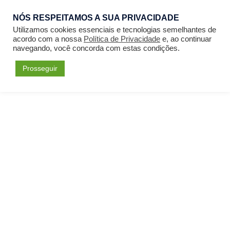
NÓS RESPEITAMOS A SUA PRIVACIDADE
Entrar
Utilizamos cookies essenciais e tecnologias semelhantes de
acordo com a nossa
Política de Privacidade
e, ao continuar
navegando, você concorda com estas condições.
Prosseguir
Forum
Menu
Fórum
Perfil: Fabio Ramos dos Santos
Please
Acessar
or
Cadastrar
to create posts
and topics.