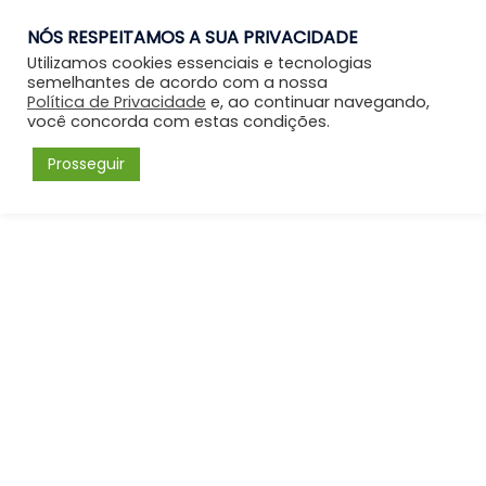
NÓS RESPEITAMOS A SUA PRIVACIDADE
Entrar
Utilizamos cookies essenciais e tecnologias
semelhantes de acordo com a nossa
Política de Privacidade
e, ao continuar navegando,
você concorda com estas condições.
Prosseguir
Forum
Menu
Fórum
Perfil: fabiocp.adv
Please
Acessar
or
Cadastrar
to create posts
and topics.