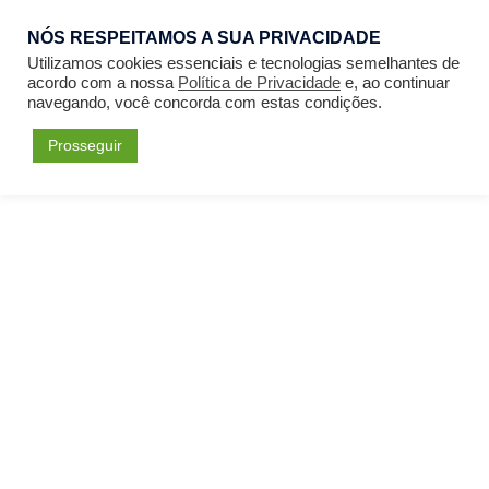
NÓS RESPEITAMOS A SUA PRIVACIDADE
Entrar
Utilizamos cookies essenciais e tecnologias semelhantes de
acordo com a nossa
Política de Privacidade
e, ao continuar
navegando, você concorda com estas condições.
Prosseguir
Forum
Menu
Fórum
Perfil: Jorge Wilson Grecov
Please
Acessar
or
Cadastrar
to create posts
and topics.