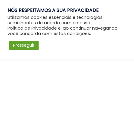
NÓS RESPEITAMOS A SUA PRIVACIDADE
Entrar
Utilizamos cookies essenciais e tecnologias
semelhantes de acordo com a nossa
Política de Privacidade
e, ao continuar navegando,
você concorda com estas condições.
Prosseguir
Forum
Menu
Fórum
Perfil: Leticia Secckin
Please
Acessar
or
Cadastrar
to create posts
and topics.