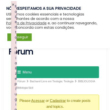
×
F
NÓS RESPEITAMOS A SUA PRIVACIDADE
Entrar
a
Utilizamos cookies essenciais e tecnologias
il
semelhantes de acordo com a nossa
e
Política de Privacidade
e, ao continuar navegando,
d
você concorda com estas condições.
t
Prosseguir
o
i
n
Forum
it
i
a
li
Menu
z
e
Fórum
Bacharel Livre em Teologia: Teologia
BIBLIOLOGIA
p
Bibliologia fácil
l
u
g
Please
Acessar
or
Cadastrar
to create posts
i
and topics.
n