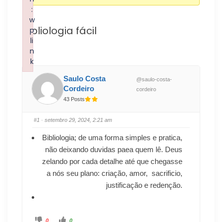
:
w
Bibliologia fácil
p
li
n
k
Failed to initialize plugin: wplink
Saulo Costa
@saulo-costa-
Cordeiro
cordeiro
43 Posts
#1
· setembro 29, 2024, 2:21 am
Bibliologia; de uma forma simples e pratica,
não deixando duvidas paea quem lê. Deus
zelando por cada detalhe até que chegasse
a nós seu plano: criação, amor, sacrificio,
justificação e redenção.
0
0