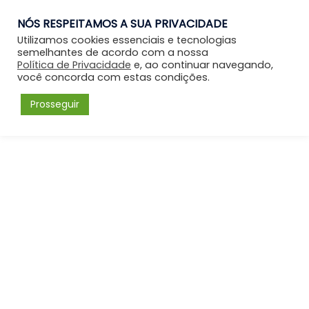
NÓS RESPEITAMOS A SUA PRIVACIDADE
Entrar
Utilizamos cookies essenciais e tecnologias
semelhantes de acordo com a nossa
Política de Privacidade
e, ao continuar navegando,
você concorda com estas condições.
Prosseguir
Forum
Menu
Fórum
Capelania Cristã: Capelania Hospitalar
Capelania hospitalar temos que ir …
Please
Acessar
or
Cadastrar
to create posts
and topics.