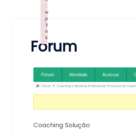
:
w
p
li
n
k
Forum
Failed to initialize plugin: wplink
Fórum
Atividade
Acessar
Fórum
Coaching e Mentoria Profissional: Processo de Coach
Coaching Solução