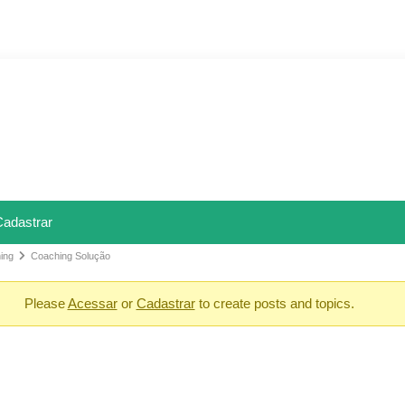
Cadastrar
ing
Coaching Solução
Please
Acessar
or
Cadastrar
to create posts and topics.