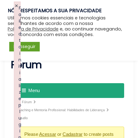
×
F
NÓS RESPEITAMOS A SUA PRIVACIDADE
Entrar
a
Utilizamos cookies essenciais e tecnologias
il
semelhantes de acordo com a nossa
e
Política de Privacidade
e, ao continuar navegando,
d
você concorda com estas condições.
t
Prosseguir
o
i
n
Forum
it
i
a
li
Menu
z
e
Fórum
p
Coaching e Mentoria Profissional: Habilidades de Liderança
l
u
Desafio
g
i
Please
Acessar
or
Cadastrar
to create posts
n