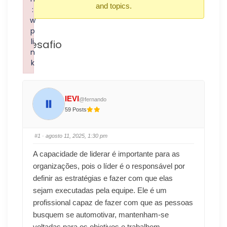
and topics.
:
w
p
li
Desafio
n
k
Failed to initialize plugin: wplink
IEVI
@fernando
59 Posts
#1
· agosto 11, 2025, 1:30 pm
A capacidade de liderar é importante para as
organizações, pois o líder é o responsável por
definir as estratégias e fazer com que elas
sejam executadas pela equipe. Ele é um
profissional capaz de fazer com que as pessoas
busquem se automotivar, mantenham-se
voltadas para os objetivos e trabalhem