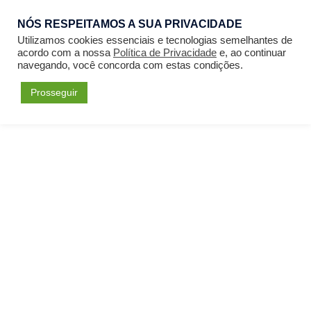
NÓS RESPEITAMOS A SUA PRIVACIDADE
Entrar
Utilizamos cookies essenciais e tecnologias semelhantes de
acordo com a nossa
Política de Privacidade
e, ao continuar
navegando, você concorda com estas condições.
Prosseguir
Forum
Menu
Fórum
Curso de Formação Missionária: Bases Bíblicas para a Formação
Missionária
Desafio