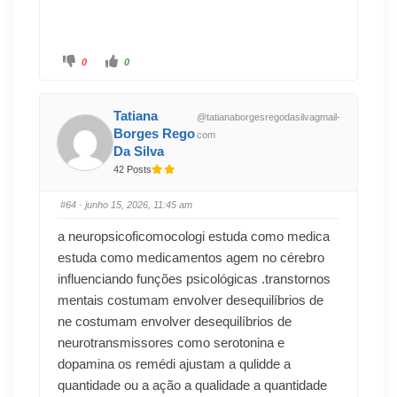
0
0
Tatiana
@tatianaborgesregodasilvagmail-
Borges Rego
com
Da Silva
42 Posts
#64
· junho 15, 2026, 11:45 am
a neuropsicoficomocologi estuda como medica
estuda como medicamentos agem no cérebro
influenciando funções psicológicas .transtornos
mentais costumam envolver desequilíbrios de
ne costumam envolver desequilíbrios de
neurotransmissores como serotonina e
dopamina os remédi ajustam a qulidde a
quantidade ou a ação a qualidade a quantidade