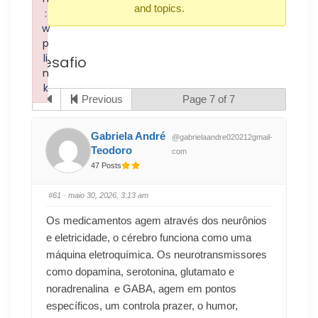
and topics.
:
w
p
li
Desafio
n
k
Previous
Page 7 of 7
Failed to initialize plugin: wplink
Gabriela André
@gabrielaandre020212gmail-
Teodoro
com
47 Posts
#61
· maio 30, 2026, 3:13 am
Os medicamentos agem através dos neurônios
e eletricidade, o cérebro funciona como uma
máquina eletroquímica. Os neurotransmissores
como dopamina, serotonina, glutamato e
noradrenalina e GABA, agem em pontos
específicos, um controla prazer, o humor,