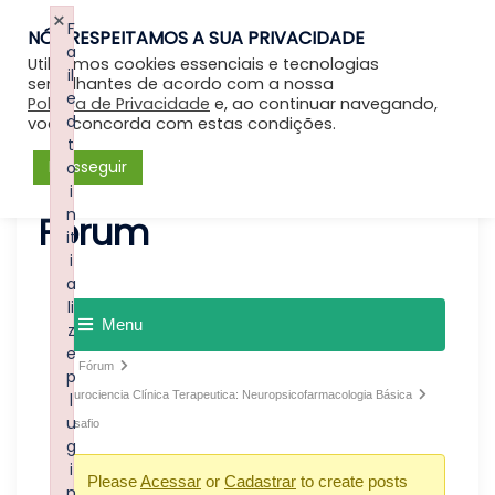
×
F
NÓS RESPEITAMOS A SUA PRIVACIDADE
Entrar
a
Utilizamos cookies essenciais e tecnologias
il
semelhantes de acordo com a nossa
e
Política de Privacidade
e, ao continuar navegando,
d
você concorda com estas condições.
t
Prosseguir
o
i
n
Forum
it
i
a
li
Menu
z
e
Fórum
p
Neurociencia Clínica Terapeutica: Neuropsicofarmacologia Básica
l
u
Desafio
g
i
Please
Acessar
or
Cadastrar
to create posts
n