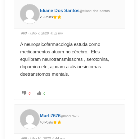
Eliane Dos Santos
@eliane-dos-santos
25 Posts
#68
· julho 7, 2026, 4:52 pm
A neuropsicofarmacologia estuda como
medicamentos atuam no cérebro. Eles
equilibram neurotransmissores , serotonina,
dopamina etc, ajudam a aliviaesintomas
deetranstornos mentais.
0
0
Marli7676
@marli7676
40 Posts
#69
· julho 10, 2026, 8:44 pm