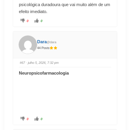
psicológica duradoura que vai muito além de um
efeito imediato.
0
0
Dara
@dara
44 Posts
#67
· julho 5, 2026, 7:32 pm
Neuropsicofarmacologia
0
0