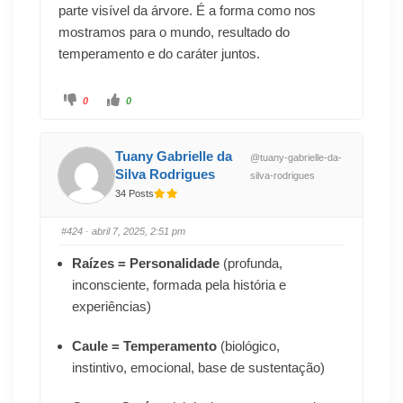
parte visível da árvore. É a forma como nos
mostramos para o mundo, resultado do
temperamento e do caráter juntos.
0
0
Tuany Gabrielle da
@tuany-gabrielle-da-
Silva Rodrigues
silva-rodrigues
34 Posts
#424
· abril 7, 2025, 2:51 pm
Raízes = Personalidade
(profunda,
inconsciente, formada pela história e
experiências)
Caule = Temperamento
(biológico,
instintivo, emocional, base de sustentação)