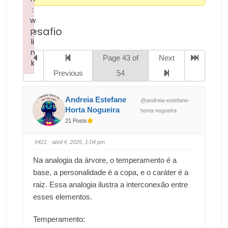
:
w
Desafio
p
li
n
Page 43 of
Next
k
Previous
54
Failed to initialize plugin: wplink
Andreia Estefane
@andreia-estefane-
Horta Nogueira
horta-nogueira
21 Posts
#421
· abril 4, 2025, 1:04 pm
Na analogia da árvore,
o temperamento é a
base, a personalidade é a copa, e o caráter é a
raiz
.
Essa analogia ilustra a interconexão entre
esses elementos.
Temperamento: