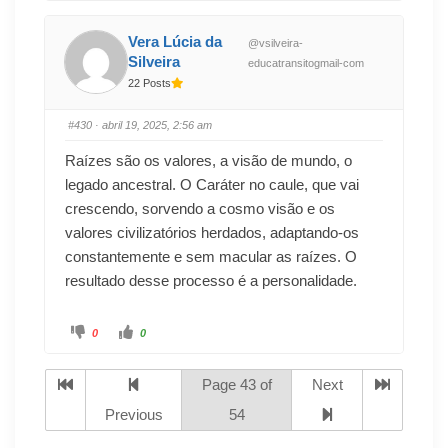
Vera Lúcia da
@vsilveira-
Silveira
educatransitogmail-com
22 Posts
#430
· abril 19, 2025, 2:56 am
Raízes são os valores, a visão de mundo, o
legado ancestral. O Caráter no caule, que vai
crescendo, sorvendo a cosmo visão e os
valores civilizatórios herdados, adaptando-os
constantemente e sem macular as raízes. O
resultado desse processo é a personalidade.
0
0
Page 43 of
Next
Previous
54