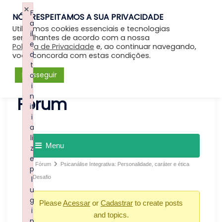
×
F
NÓS RESPEITAMOS A SUA PRIVACIDADE
Entrar
a
Utilizamos cookies essenciais e tecnologias
il
semelhantes de acordo com a nossa
e
Política de Privacidade
e, ao continuar navegando,
d
você concorda com estas condições.
t
Prosseguir
o
i
n
Forum
it
i
a
li
Menu
z
e
Fórum
Psicanálise Integrativa: Personalidade, caráter e ética
p
Desafio
l
u
g
Please
Acessar
or
Cadastrar
to create posts
i
and topics.
n