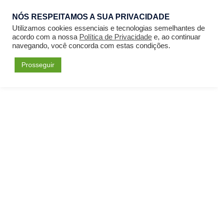
NÓS RESPEITAMOS A SUA PRIVACIDADE
Entrar
Utilizamos cookies essenciais e tecnologias semelhantes de
acordo com a nossa
Política de Privacidade
e, ao continuar
navegando, você concorda com estas condições.
Prosseguir
Forum
Menu
Fórum
Bacharel Livre em Teologia: Teologia
A IGREJA E OS DIREITOS HUMANOS
Direito igualitario
Please
Acessar
or
Cadastrar
to create posts
and topics.