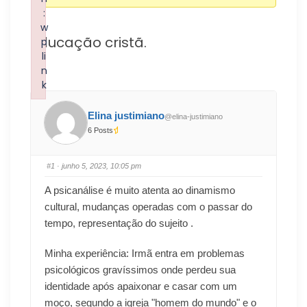
:
w
Educação cristã.
p
li
n
k
Failed to initialize plugin: wplink
Elina justimiano
@elina-justimiano
6 Posts
#1
· junho 5, 2023, 10:05 pm
A psicanálise é muito atenta ao dinamismo
cultural, mudanças operadas com o passar do
tempo, representação do sujeito .
Minha experiência: Irmã entra em problemas
psicológicos gravíssimos onde perdeu sua
identidade após apaixonar e casar com um
moço, segundo a igreja "homem do mundo" e o