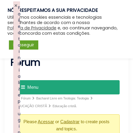
×
F
NÓS RESPEITAMOS A SUA PRIVACIDADE
Entrar
a
Utilizamos cookies essenciais e tecnologias
il
semelhantes de acordo com a nossa
e
Política de Privacidade
e, ao continuar navegando,
d
você concorda com estas condições.
t
Prosseguir
o
i
n
Forum
it
i
a
li
Menu
z
e
Fórum
Bacharel Livre em Teologia: Teologia
p
EDUCAÇÃO CRISTÃ
Educação cristã.
l
u
g
Please
Acessar
or
Cadastrar
to create posts
i
and topics.
n