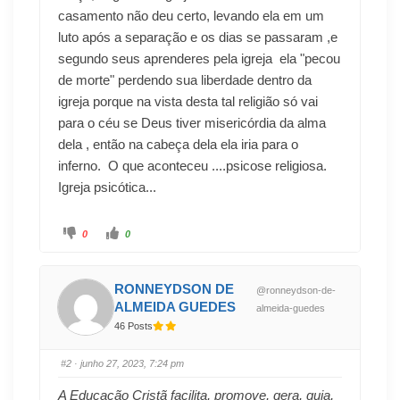
casamento não deu certo, levando ela em um
luto após a separação e os dias se passaram ,e
segundo seus aprenderes pela igreja ela "pecou
de morte" perdendo sua liberdade dentro da
igreja porque na vista desta tal religião só vai
para o céu se Deus tiver misericórdia da alma
dela , então na cabeça dela ela iria para o
inferno. O que aconteceu ....psicose religiosa.
Igreja psicótica...
0
0
RONNEYDSON DE
@ronneydson-de-
ALMEIDA GUEDES
almeida-guedes
46 Posts
#2
· junho 27, 2023, 7:24 pm
A Educação Cristã facilita, promove, gera, guia,