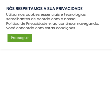
NÓS RESPEITAMOS A SUA PRIVACIDADE
Entrar
Utilizamos cookies essenciais e tecnologias
semelhantes de acordo com a nossa
Política de Privacidade
e, ao continuar navegando,
você concorda com estas condições.
Prosseguir
Forum
Menu
Fórum
Bacharel Livre em Teologia: Teologia
EXEGESE BÍBLICA
Exegese Bíblica
Please
Acessar
or
Cadastrar
to create posts
and topics.