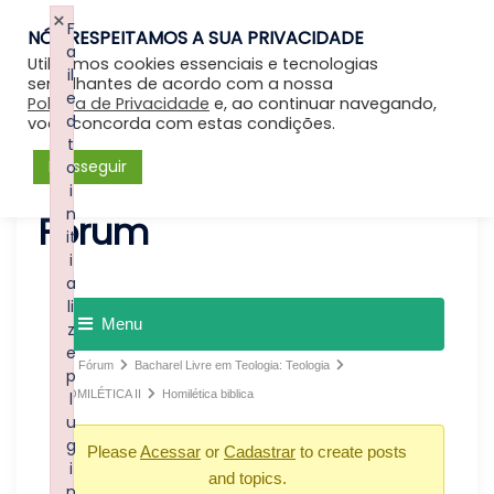
×
F
NÓS RESPEITAMOS A SUA PRIVACIDADE
Entrar
a
Utilizamos cookies essenciais e tecnologias
il
semelhantes de acordo com a nossa
e
Política de Privacidade
e, ao continuar navegando,
d
você concorda com estas condições.
t
Prosseguir
o
i
n
Forum
it
i
a
li
Menu
z
e
Fórum
Bacharel Livre em Teologia: Teologia
p
HOMILÉTICA II
Homilética biblica
l
u
g
Please
Acessar
or
Cadastrar
to create posts
i
and topics.
n