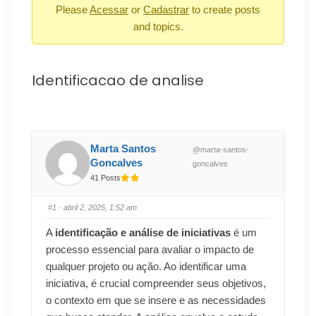
Please
Acessar
or
Cadastrar
to create posts
and topics.
Identificacao de analise
Marta Santos
@marta-santos-
Goncalves
goncalves
41 Posts
#1
· abril 2, 2025, 1:52 am
A
identificação e análise de iniciativas
é um
processo essencial para avaliar o impacto de
qualquer projeto ou ação. Ao identificar uma
iniciativa, é crucial compreender seus objetivos,
o contexto em que se insere e as necessidades