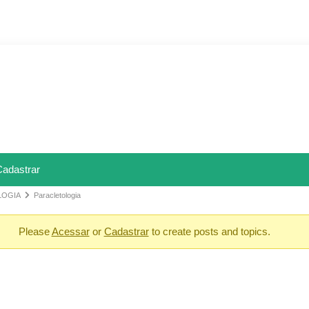
Cadastrar
LOGIA
Paracletologia
Please
Acessar
or
Cadastrar
to create posts and topics.