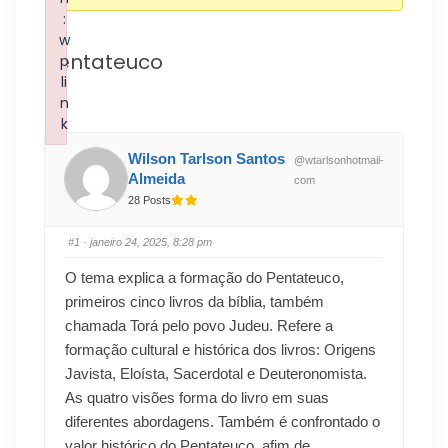
:
w
Pentateuco
p
li
n
k
Failed to initialize plugin: wplink
Wilson Tarlson Santos
@wtarlsonhotmail-
Almeida
com
28 Posts
#1
· janeiro 24, 2025, 8:28 pm
O tema explica a formação do Pentateuco,
primeiros cinco livros da bíblia, também
chamada Torá pelo povo Judeu. Refere a
formação cultural e histórica dos livros: Origens
Javista, Eloísta, Sacerdotal e Deuteronomista.
As quatro visões forma do livro em suas
diferentes abordagens. Também é confrontado o
valor histórico do Pentateuco, afim de