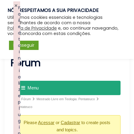
×
F
NÓS RESPEITAMOS A SUA PRIVACIDADE
Entrar
a
Utilizamos cookies essenciais e tecnologias
il
semelhantes de acordo com a nossa
e
Política de Privacidade
e, ao continuar navegando,
d
você concorda com estas condições.
t
Prosseguir
o
i
n
Forum
it
i
a
li
Menu
z
e
Fórum
Mestrado Livre em Teologia: Pentateuco
p
Pentateuco
l
u
g
Please
Acessar
or
Cadastrar
to create posts
i
and topics.
n