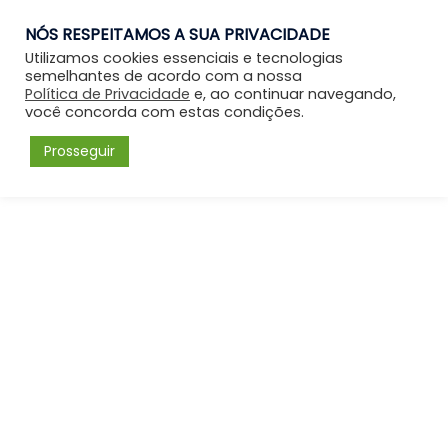
NÓS RESPEITAMOS A SUA PRIVACIDADE
Entrar
Utilizamos cookies essenciais e tecnologias
semelhantes de acordo com a nossa
Política de Privacidade
e, ao continuar navegando,
você concorda com estas condições.
Prosseguir
Forum
Menu
Fórum
Psicanálise Integrativa: Psicologia como ciência e as escolas
psicológicas
Sobre o aprendizado no módulo I