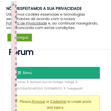
×
F
NÓS RESPEITAMOS A SUA PRIVACIDADE
Entrar
a
Utilizamos cookies essenciais e tecnologias
il
semelhantes de acordo com a nossa
e
Política de Privacidade
e, ao continuar navegando,
d
você concorda com estas condições.
t
Prosseguir
o
i
n
Forum
it
i
a
li
Menu
z
e
Fórum
Bacharel Livre em Teologia: Teologia
p
TEOLOGIA DO ANTIGO TESTAMENTO
TeologiadoAT
l
u
g
Please
Acessar
or
Cadastrar
to create posts
i
and topics.
n