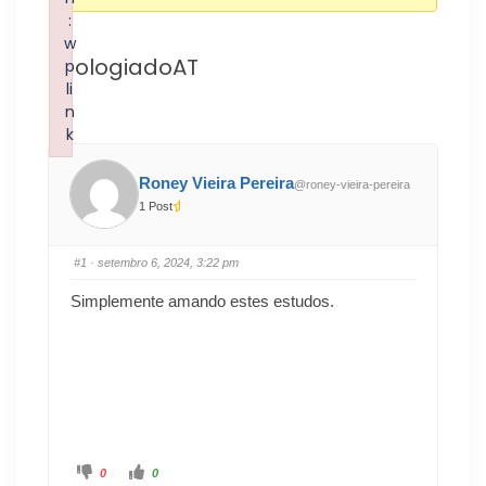
:
w
TeologiadoAT
p
li
n
k
Failed to initialize plugin: wplink
Roney Vieira Pereira
@roney-vieira-pereira
1 Post
#1
· setembro 6, 2024, 3:22 pm
Simplemente amando estes estudos.
0
0