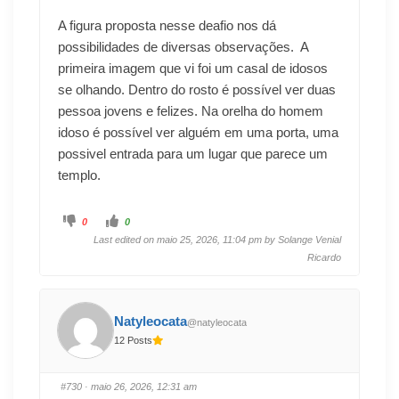
A figura proposta nesse deafio nos dá
possibilidades de diversas observações. A
primeira imagem que vi foi um casal de idosos
se olhando. Dentro do rosto é possível ver duas
pessoa jovens e felizes. Na orelha do homem
idoso é possível ver alguém em uma porta, uma
possivel entrada para um lugar que parece um
templo.
0
0
Last edited on maio 25, 2026, 11:04 pm by
Solange Venial
Ricardo
Natyleocata
@natyleocata
12 Posts
#730
· maio 26, 2026, 12:31 am