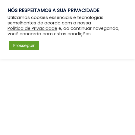
NÓS RESPEITAMOS A SUA PRIVACIDADE
Entrar
Utilizamos cookies essenciais e tecnologias
semelhantes de acordo com a nossa
Política de Privacidade
e, ao continuar navegando,
você concorda com estas condições.
Prosseguir
Forum
Menu
Fórum
Psicanálise Integrativa: Funções Psicológicas Básicas: Memória e
Cognição
Memória e Cognição