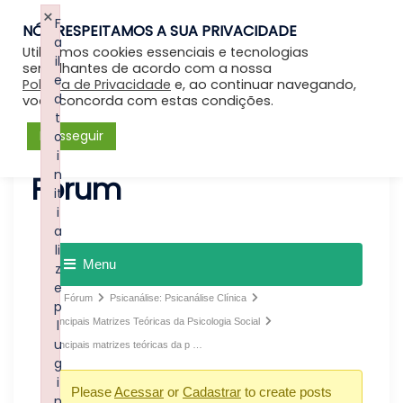
×
F
NÓS RESPEITAMOS A SUA PRIVACIDADE
Entrar
a
Utilizamos cookies essenciais e tecnologias
il
semelhantes de acordo com a nossa
e
Política de Privacidade
e, ao continuar navegando,
d
você concorda com estas condições.
t
Prosseguir
o
i
n
Forum
it
i
a
li
Menu
z
e
Fórum
Psicanálise: Psicanálise Clínica
p
Principais Matrizes Teóricas da Psicologia Social
l
u
Principais matrizes teóricas da p …
g
i
Please
Acessar
or
Cadastrar
to create posts
n