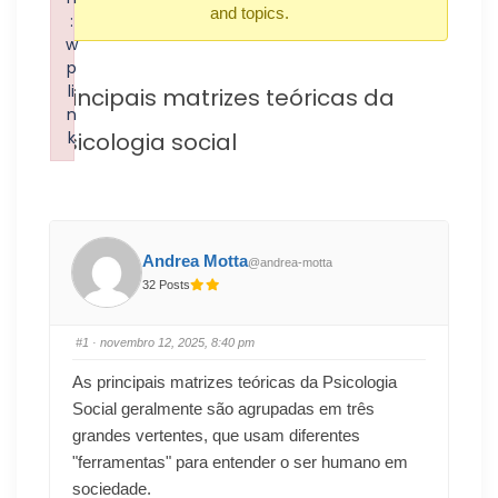
and topics.
:
w
p
li
Principais matrizes teóricas da
n
psicologia social
k
Failed to initialize plugin: wplink
Andrea Motta
@andrea-motta
32 Posts
#1
· novembro 12, 2025, 8:40 pm
As principais matrizes teóricas da Psicologia
Social geralmente são agrupadas em três
grandes vertentes, que usam diferentes
"ferramentas" para entender o ser humano em
sociedade.