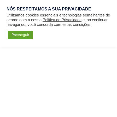
NÓS RESPEITAMOS A SUA PRIVACIDADE
Entrar
Utilizamos cookies essenciais e tecnologias semelhantes de
acordo com a nossa
Política de Privacidade
e, ao continuar
navegando, você concorda com estas condições.
Prosseguir
Início
Cursos
Teologia
Curso Médio em Teologia
por
IEVI
em
Teologia
Última atualização: August 5, 2026