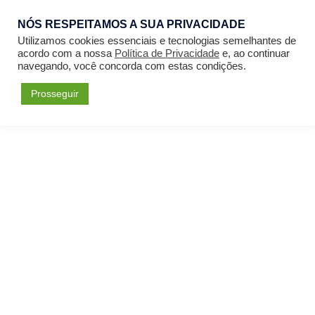
Pular
Togg
NÓS RESPEITAMOS A SUA PRIVACIDADE
Entrar
para
Utilizamos cookies essenciais e tecnologias semelhantes de
men
o
acordo com a nossa
Política de Privacidade
e, ao continuar
conteúdo
navegando, você concorda com estas condições.
Prosseguir
Início
Cursos
Teologia
Curso Médio em Teologia
por
IEVI
em
Teologia
Última atualização: August 5, 2026