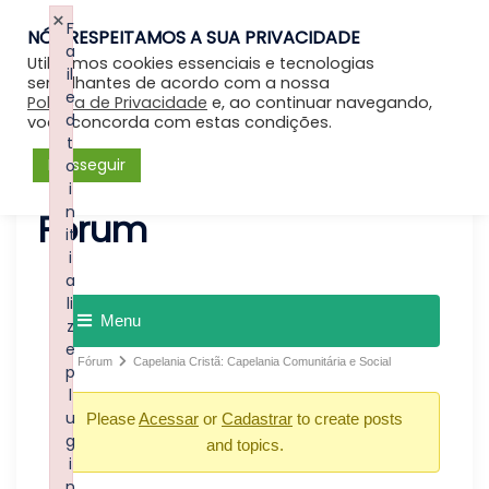
×
F
NÓS RESPEITAMOS A SUA PRIVACIDADE
Entrar
a
Utilizamos cookies essenciais e tecnologias
il
semelhantes de acordo com a nossa
e
Política de Privacidade
e, ao continuar navegando,
d
você concorda com estas condições.
t
Prosseguir
o
i
n
Forum
it
i
a
li
Menu
z
e
Fórum
Capelania Cristã: Capelania Comunitária e Social
p
l
u
Please
Acessar
or
Cadastrar
to create posts
g
and topics.
i
n