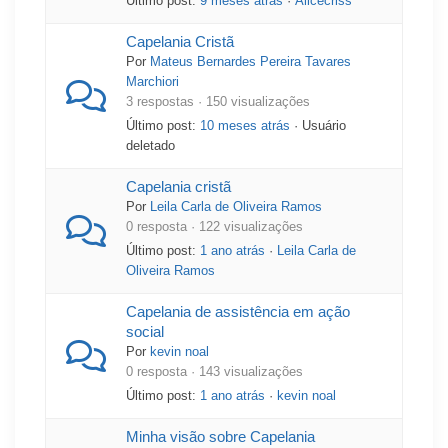
Último post:
9 meses atrás
·
Alicecriss
Capelania Cristã
Por
Mateus Bernardes Pereira Tavares
Marchiori
3 respostas · 150 visualizações
Último post:
10 meses atrás
· Usuário
deletado
Capelania cristã
Por
Leila Carla de Oliveira Ramos
0 resposta · 122 visualizações
Último post:
1 ano atrás
·
Leila Carla de
Oliveira Ramos
Capelania de assistência em ação
social
Por
kevin noal
0 resposta · 143 visualizações
Último post:
1 ano atrás
·
kevin noal
Minha visão sobre Capelania