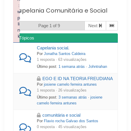
:
Capelania Comunitária e Social
w
p
li
Page 1 of 9
Next
n
k
Tópicos
Failed to initialize plugin: wplink
Capelania social.
Por
Jonatha Santos Caldeira
1 resposta · 63 visualizações
Último post:
1 semana atrás
·
Johntrahan
EGO E ID NA TEORIA FREUDIANA
Por
josiene camelo ferreira antunes
1 resposta · 26 visualizações
Último post:
3 semanas atrás
·
josiene
camelo ferreira antunes
comunitária e social
Por
Flavio rocha Galvao dos Santos
0 resposta · 45 visualizações