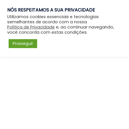
NÓS RESPEITAMOS A SUA PRIVACIDADE
Entrar
Utilizamos cookies essenciais e tecnologias
semelhantes de acordo com a nossa
Política de Privacidade
e, ao continuar navegando,
você concorda com estas condições.
Prosseguir
Forum
Menu
Fórum
Psicanálise: Psicanálise Clínica
Literatura, Psicanálise e Filosofia
Desafio - Módulo V
Please
Acessar
or
Cadastrar
to create posts
and topics.