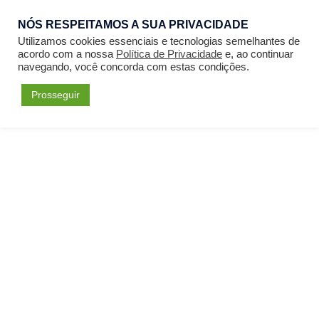
NÓS RESPEITAMOS A SUA PRIVACIDADE
Entrar
Utilizamos cookies essenciais e tecnologias semelhantes de
acordo com a nossa
Política de Privacidade
e, ao continuar
navegando, você concorda com estas condições.
Prosseguir
Forum
Menu
Fórum
Psicanálise: Psicanálise Clínica
Relação Compreensiva e a Relação com o Real
Please
Acessar
or
Cadastrar
to create posts
and topics.